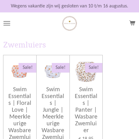
Ga
Wegens vakantie zijn wij gesloten van 10 t/m 16 augustus.
direct
naar
de
hoofdinhoud
Zwemluiers
Sale!
Sale!
Sale!
Swim
Swim
Swim
Essential
Essential
Essential
s | Floral
s |
s |
Love |
Jungle |
Panter |
Meerkle
Meerkle
Wasbare
urige
urige
Zwemlui
Wasbare
Wasbare
er
Zwemlui
Zwemlui