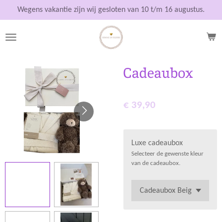
Ga
Wegens vakantie zijn wij gesloten van 10 t/m 16 augustus.
direct
naar
de
hoofdinhoud
Cadeaubox
€ 39,90
Luxe cadeaubox
Selecteer de gewenste kleur
van de cadeaubox.