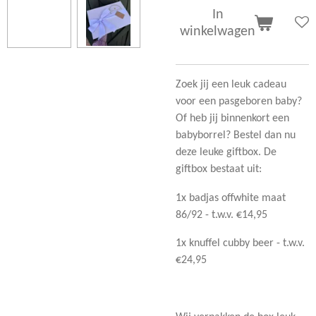
In
winkelwagen
Zoek jij een leuk cadeau
voor een pasgeboren baby?
Of heb jij binnenkort een
babyborrel? Bestel dan nu
deze leuke giftbox. De
giftbox bestaat uit:
1x badjas offwhite maat
86/92 - t.w.v. €14,95
1x knuffel cubby beer - t.w.v.
€24,95