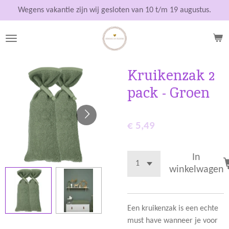
Ga
Wegens vakantie zijn wij gesloten van 10 t/m 19 augustus.
direct
naar
de
hoofdinhoud
Kruikenzak 2
pack - Groen
€ 5,49
In
winkelwagen
Een kruikenzak is een echte
must have wanneer je voor