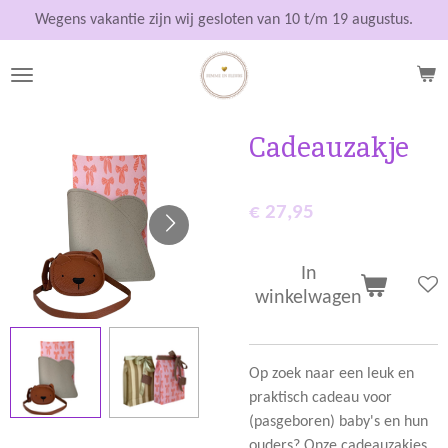
Ga
Wegens vakantie zijn wij gesloten van 10 t/m 19 augustus.
direct
naar
de
hoofdinhoud
Cadeauzakje
€ 27,95
In
winkelwagen
Op zoek naar een leuk en
praktisch cadeau voor
(pasgeboren) baby's en hun
ouders? Onze cadeauzakjes