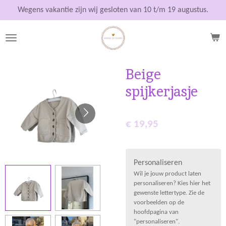
Ga
Wegens vakantie zijn wij gesloten van 10 t/m 19 augustus.
direct
naar
de
hoofdinhoud
Beige
spijkerjasje
€ 19,95
Personaliseren
Wil je jouw product laten
personaliseren? Kies hier het
gewenste lettertype. Zie de
voorbeelden op de
hoofdpagina van
"personaliseren".