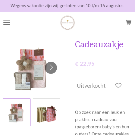
Ga
Wegens vakantie zijn wij gesloten van 10 t/m 16 augustus.
direct
naar
de
hoofdinhoud
Cadeauzakje
€ 22,95
Uitverkocht
Op zoek naar een leuk en
praktisch cadeau voor
(pasgeboren) baby's en hun
ouders? Onze cadeauzakjes