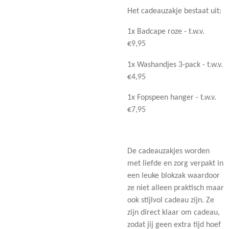
Het cadeauzakje bestaat uit:
1x Badcape roze - t.w.v.
€9,95
1x Washandjes 3-pack - t.w.v.
€4,95
1x Fopspeen hanger - t.w.v.
€7,95
De cadeauzakjes worden
met liefde en zorg verpakt in
een leuke blokzak waardoor
ze niet alleen praktisch maar
ook stijlvol cadeau zijn. Ze
zijn direct klaar om cadeau,
zodat jij geen extra tijd hoef