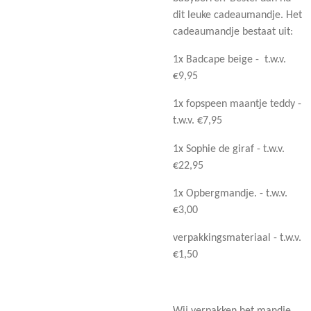
dit leuke cadeaumandje. Het
cadeaumandje bestaat uit:
1x Badcape beige - t.w.v.
€9,95
1x fopspeen maantje teddy -
t.w.v. €7,95
1x Sophie de giraf - t.w.v.
€22,95
1x Opbergmandje. - t.w.v.
€3,00
verpakkingsmateriaal - t.w.v.
€1,50
Wij verpakken het mandje