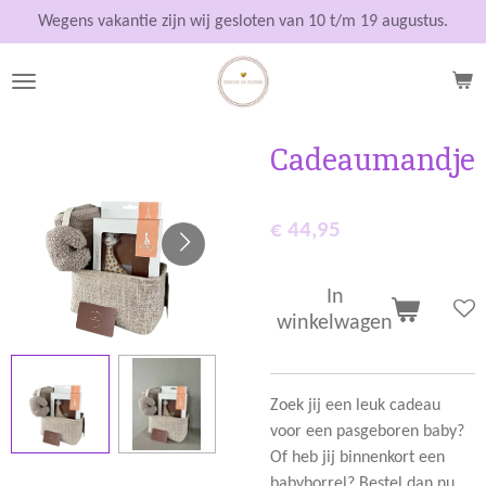
Ga
Wegens vakantie zijn wij gesloten van 10 t/m 19 augustus.
direct
naar
de
hoofdinhoud
Cadeaumandje
€ 44,95
In
winkelwagen
Zoek jij een leuk cadeau
voor een pasgeboren baby?
Of heb jij binnenkort een
babyborrel? Bestel dan nu