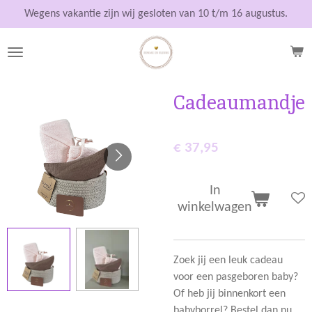
Ga
Wegens vakantie zijn wij gesloten van 10 t/m 16 augustus.
direct
naar
de
hoofdinhoud
Cadeaumandje
€ 37,95
In
winkelwagen
Zoek jij een leuk cadeau
voor een pasgeboren baby?
Of heb jij binnenkort een
babyborrel? Bestel dan nu