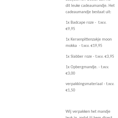
dit leuke cadeaumandje. Het
cadeaumandje bestaat uit:
1x Badcape roze - t.w.v.
€9,95
1x Kersenpittenzakje moon
mokka - t.w.v. €19,95
1x Slabber roze - t.w.v. €3,95
1x Opbergmandje. - t.w.v.
€3,00
verpakkingsmateriaal - t.w.v.
€1,50
Wij verpakken het mandje
leuk in, zodat jij hem direct