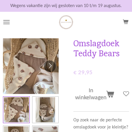
Ga
Wegens vakantie zijn wij gesloten van 10 t/m 19 augustus.
direct
naar
de
hoofdinhoud
Omslagdoek
Teddy Bears
€ 29,95
In
winkelwagen
Op zoek naar de perfecte
omslagdoek voor je kleintje?