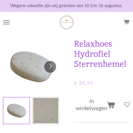
Ga
Wegens vakantie zijn wij gesloten van 10 t/m 16 augustus.
direct
naar
de
hoofdinhoud
Relaxhoes
Hydrofiel
Sterrenhemel
€ 24,95
In
winkelwagen