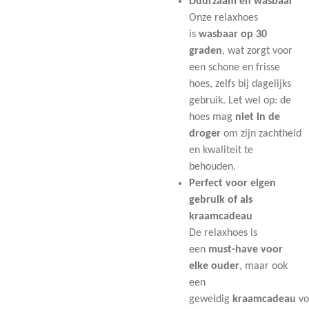
Duurzaam en wasbaar
Onze relaxhoes
is
wasbaar op 30
graden
, wat zorgt voor
een schone en frisse
hoes, zelfs bij dagelijks
gebruik. Let wel op: de
hoes mag
niet in de
droger
om zijn zachtheid
en kwaliteit te
behouden.
Perfect voor eigen
gebruik of als
kraamcadeau
De relaxhoes is
een
must-have voor
elke ouder
, maar ook
een
geweldig
kraamcadeau
vo