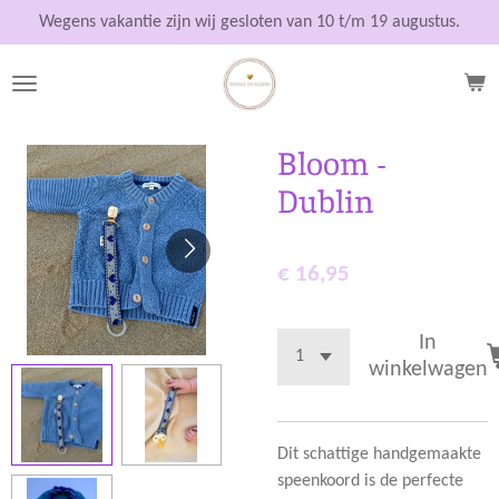
Ga
Wegens vakantie zijn wij gesloten van 10 t/m 19 augustus.
direct
naar
de
hoofdinhoud
Bloom -
Dublin
€ 16,95
In
winkelwagen
Dit schattige handgemaakte
speenkoord is de perfecte