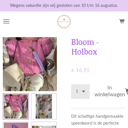
Ga
Wegens vakantie zijn wij gesloten van 10 t/m 16 augustus.
direct
naar
de
hoofdinhoud
Bloom -
Holbox
€ 16,95
In
winkelwagen
Dit schattige handgemaakte
speenkoord is de perfecte