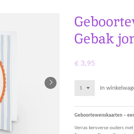
Geboorte
Gebak jo
€ 3,95
In winkelwag
Geboortewenskaarten – een 
Verras kersverse ouders met