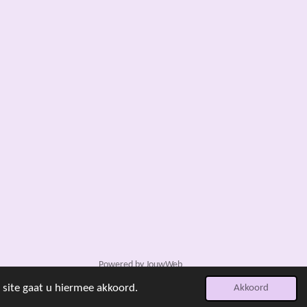
Powered by
JouwWeb
 site gaat u hiermee akkoord.
Akkoord