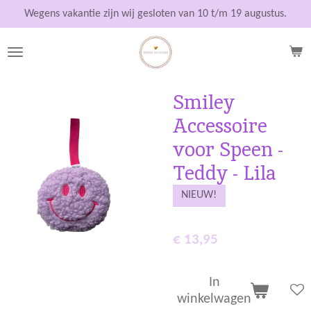
Ga
Wegens vakantie zijn wij gesloten van 10 t/m 19 augustus.
direct
naar
de
hoofdinhoud
Smiley
Accessoire
voor Speen -
Teddy - Lila
NIEUW!
€ 13,95
In
winkelwagen