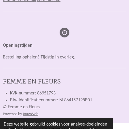
femme-enfleurs@hotmail.com
Openingstijden
Bestelling ophalen? Tijdstip in overleg.
FEMME EN FLEURS
KVK-nummer: 86951793
Btw-identificatienummer: NL864157198B01
© Femme en Fleurs
Powered by
JouwWeb
Deze website gebruikt cookies voor analyse-doeleinden