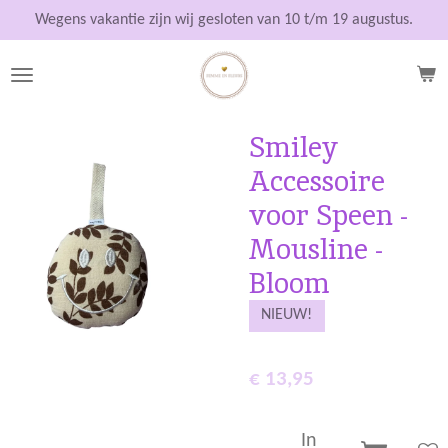
Ga
Wegens vakantie zijn wij gesloten van 10 t/m 19 augustus.
direct
naar
de
hoofdinhoud
Smiley
Accessoire
voor Speen -
Mousline -
Bloom
NIEUW!
€ 13,95
In