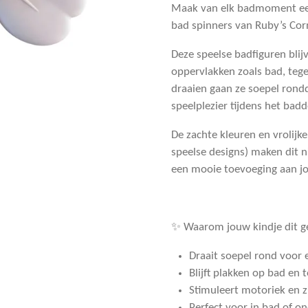
Maak van elk badmoment een 
bad spinners van Ruby’s Cor
Deze speelse badfiguren bli
oppervlakken zoals bad, teg
draaien gaan ze soepel rond
speelplezier tijdens het badd
De zachte kleuren en vrolijk
speelse designs) maken dit n
een mooie toevoeging aan j
✨ Waarom jouw kindje dit ge
Draait soepel rond voor e
Blijft plakken op bad en 
Stimuleert motoriek en z
Perfect voor in bad of o