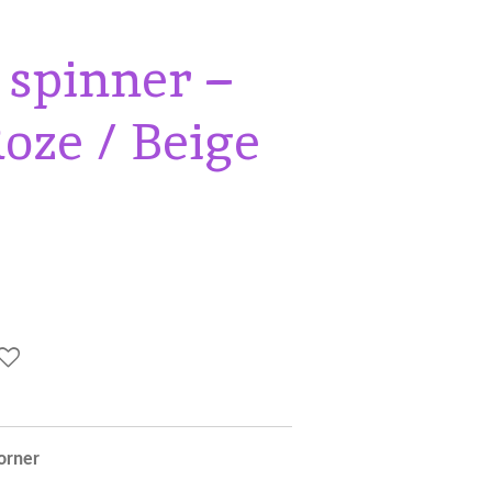
 spinner –
oze / Beige
Corner