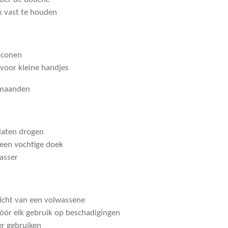
k vast te houden
liconen
 voor kleine handjes
 maanden
laten drogen
 een vochtige doek
asser
zicht van een volwassene
óór elk gebruik op beschadigingen
er gebruiken