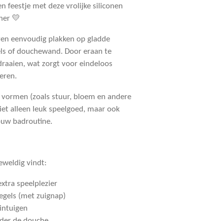
feestje met deze vrolijke siliconen
ner 💛
jven eenvoudig plakken op gladde
els of douchewand. Door eraan te
draaien, wat zorgt voor eindeloos
eren.
e vormen (zoals stuur, bloem en andere
iet alleen leuk speelgoed, maar ook
ouw badroutine.
weldig vindt:
xtra speelplezier
tegels (met zuignap)
intuigen
nder de douche