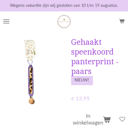
Ga
Wegens vakantie zijn wij gesloten van 10 t/m 19 augustus.
direct
naar
de
hoofdinhoud
Gehaakt
speenkoord
panterprint -
paars
NIEUW!
€ 13,95
In
winkelwagen