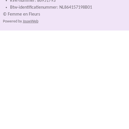
KVK-nummer: 86951793
Btw-identificatienummer: NL864157198B01
© Femme en Fleurs
Powered by
JouwWeb