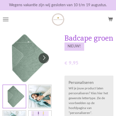
Ga
Wegens vakantie zijn wij gesloten van 10 t/m 19 augustus.
direct
naar
de
hoofdinhoud
Badcape groen
NIEUW!
€ 9,95
Personaliseren
Wil je jouw product laten
personaliseren? Kies hier het
gewenste lettertype. Zie de
voorbeelden op de
hoofdpagina van
"personaliseren".