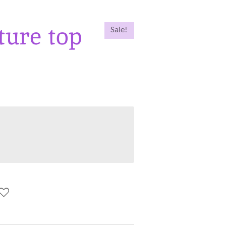
ture top
Sale!