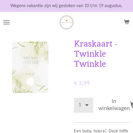
Ga
Wegens vakantie zijn wij gesloten van 10 t/m 19 augustus.
direct
naar
de
hoofdinhoud
Kraskaart -
Twinkle
Twinkle
€ 2,99
In
winkelwagen
Een baby, hoera!. Deze toffe