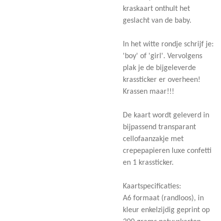
kraskaart onthult het
geslacht van de baby.
In het witte rondje schrijf je:
'boy' of 'girl'. Vervolgens
plak je de bijgeleverde
krassticker er overheen!
Krassen maar!!!
De kaart wordt geleverd in
bijpassend transparant
cellofaanzakje met
crepepapieren luxe confetti
en 1 krassticker.
Kaartspecificaties:
A6 formaat (randloos), in
kleur enkelzijdig geprint op